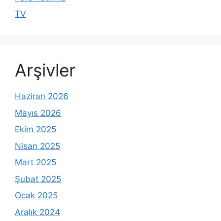
TV
Arşivler
Haziran 2026
Mayıs 2026
Ekim 2025
Nisan 2025
Mart 2025
Şubat 2025
Ocak 2025
Aralık 2024