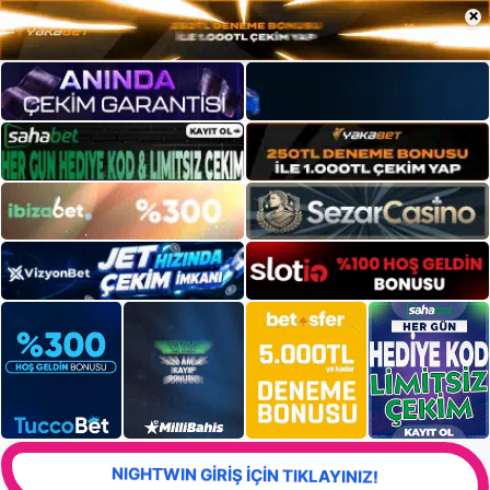
×
NIGHTWIN GİRİŞ İÇİN TIKLAYINIZ!