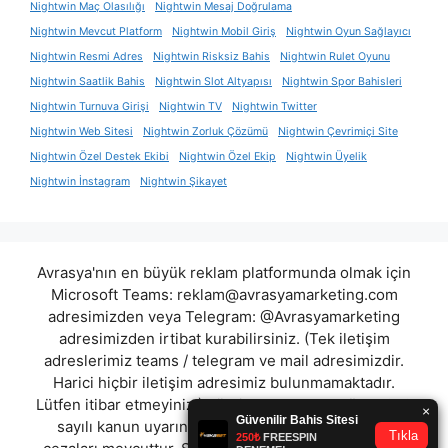
Nightwin Maç Olasılığı
Nightwin Mesaj Doğrulama
Nightwin Mevcut Platform
Nightwin Mobil Giriş
Nightwin Oyun Sağlayıcı
Nightwin Resmi Adres
Nightwin Risksiz Bahis
Nightwin Rulet Oyunu
Nightwin Saatlik Bahis
Nightwin Slot Altyapısı
Nightwin Spor Bahisleri
Nightwin Turnuva Girişi
Nightwin TV
Nightwin Twitter
Nightwin Web Sitesi
Nightwin Zorluk Çözümü
Nightwin Çevrimiçi Site
Nightwin Özel Destek Ekibi
Nightwin Özel Ekip
Nightwin Üyelik
Nightwin İnstagram
Nightwin Şikayet
Avrasya'nın en büyük reklam platformunda olmak için
Microsoft Teams:
reklam@avrasyamarketing.com
adresimizden veya Telegram: @Avrasyamarketing
adresimizden irtibat kurabilirsiniz. (Tek iletişim
adreslerimiz teams / telegram ve mail adresimizdir.
Harici hiçbir iletişim adresimiz bulunmamaktadır.
Lütfen itibar etmeyiniz.) Türkiye yasalarına göre 7258
sayılı kanun uyarınca yasa dışı bahis oynamanın