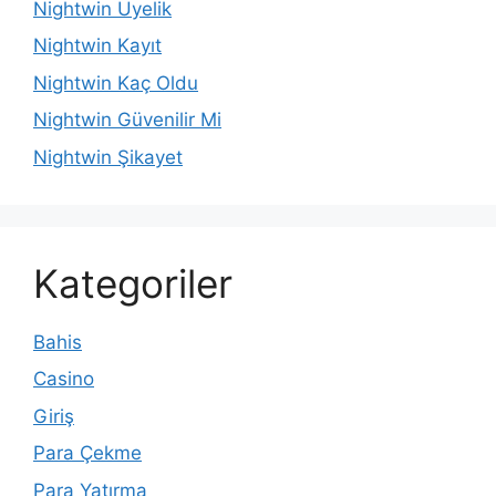
Nightwin Üyelik
Nightwin Kayıt
Nightwin Kaç Oldu
Nightwin Güvenilir Mi
Nightwin Şikayet
Kategoriler
Bahis
Casino
Giriş
Para Çekme
Para Yatırma