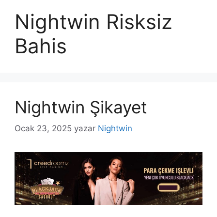
Nightwin Risksiz
Bahis
Nightwin Şikayet
Ocak 23, 2025
yazar
Nightwin