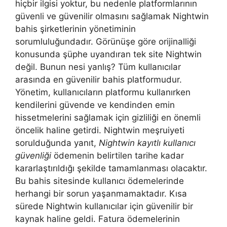
hiçbir ilgisi yoktur, bu nedenle platformlarının
güvenli ve güvenilir olmasını sağlamak Nightwin
bahis şirketlerinin yönetiminin
sorumluluğundadır. Görünüşe göre orijinalliği
konusunda şüphe uyandıran tek site Nightwin
değil. Bunun nesi yanlış? Tüm kullanıcılar
arasında en güvenilir bahis platformudur.
Yönetim, kullanıcıların platformu kullanırken
kendilerini güvende ve kendinden emin
hissetmelerini sağlamak için gizliliği en önemli
öncelik haline getirdi. Nightwin meşruiyeti
sorulduğunda yanıt,
Nightwin kayıtlı kullanıcı
güvenliği
ödemenin belirtilen tarihe kadar
kararlaştırıldığı şekilde tamamlanması olacaktır.
Bu bahis sitesinde kullanıcı ödemelerinde
herhangi bir sorun yaşanmamaktadır. Kısa
sürede Nightwin kullanıcılar için güvenilir bir
kaynak haline geldi. Fatura ödemelerinin