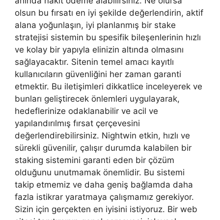
anında nakit ödeme alabilirsiniz. Ne olursa
olsun bu fırsatı en iyi şekilde değerlendirin, aktif
alana yoğunlaşın, iyi planlanmış bir stake
stratejisi sistemin bu spesifik bileşenlerinin hızlı
ve kolay bir yapıyla elinizin altında olmasını
sağlayacaktır. Sitenin temel amacı kayıtlı
kullanıcıların güvenliğini her zaman garanti
etmektir. Bu iletişimleri dikkatlice inceleyerek ve
bunları geliştirecek önlemleri uygulayarak,
hedeflerinize odaklanabilir ve acil ve
yapılandırılmış fırsat çerçevesini
değerlendirebilirsiniz. Nightwin etkin, hızlı ve
sürekli güvenilir, çalışır durumda kalabilen bir
staking sistemini garanti eden bir çözüm
olduğunu unutmamak önemlidir. Bu sistemi
takip etmemiz ve daha geniş bağlamda daha
fazla istikrar yaratmaya çalışmamız gerekiyor.
Sizin için gerçekten en iyisini istiyoruz. Bir web