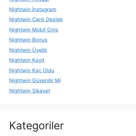
Nightwin İnstagram
Nightwin Canlı Destek
Nightwin Mobil Giriş
Nightwin Bonus
Nightwin Üyelik
Nightwin Kayıt
Nightwin Kaç Oldu
Nightwin Güvenilir Mi
Nightwin Şikayet
Kategoriler