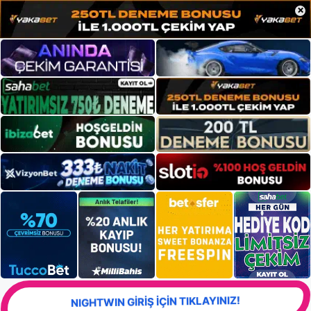
×
NIGHTWIN GİRİŞ İÇİN TIKLAYINIZ!