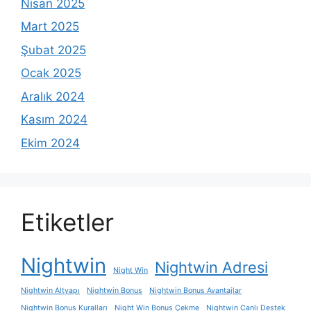
Nisan 2025
Mart 2025
Şubat 2025
Ocak 2025
Aralık 2024
Kasım 2024
Ekim 2024
Etiketler
Nightwin
Nightwin Adresi
Night Win
Nightwin Altyapı
Nightwin Bonus
Nightwin Bonus Avantajlar
Nightwin Bonus Kuralları
Night Win Bonus Çekme
Nightwin Canlı Destek