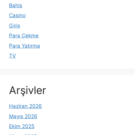
Bahis
Casino
Giriş
Para Çekme
Para Yatırma
TV
Arşivler
Haziran 2026
Mayıs 2026
Ekim 2025