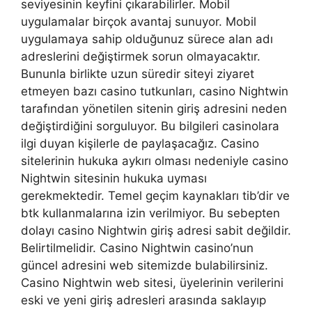
seviyesinin keyfini çıkarabilirler. Mobil
uygulamalar birçok avantaj sunuyor. Mobil
uygulamaya sahip olduğunuz sürece alan adı
adreslerini değiştirmek sorun olmayacaktır.
Bununla birlikte uzun süredir siteyi ziyaret
etmeyen bazı casino tutkunları, casino Nightwin
tarafından yönetilen sitenin giriş adresini neden
değiştirdiğini sorguluyor. Bu bilgileri casinolara
ilgi duyan kişilerle de paylaşacağız. Casino
sitelerinin hukuka aykırı olması nedeniyle casino
Nightwin sitesinin hukuka uyması
gerekmektedir. Temel geçim kaynakları tib’dir ve
btk kullanmalarına izin verilmiyor. Bu sebepten
dolayı casino Nightwin giriş adresi sabit değildir.
Belirtilmelidir. Casino Nightwin casino’nun
güncel adresini web sitemizde bulabilirsiniz.
Casino Nightwin web sitesi, üyelerinin verilerini
eski ve yeni giriş adresleri arasında saklayıp