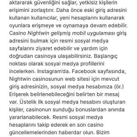
aktararak güvenliğini sağlar, yetkisiz kişilerin
erişimini zorlaştırır. Daha önce eski giriş adresini
kullanan kullanıcılar, yeni hesaplarını kullanarak
oyunlara erişmeye ve oynamaya devam edebilir.
Casino
Nightwin gelişmiş mobil uygulaması
giriş
adresini bulmak için resmi sosyal medya
sayfalarını ziyaret edebilir ve yardım için
doğrudan casinoya ulaşabilirsiniz. Başlangıç ​​
noktası olarak sosyal medya profillerini
incelerken. Instagram’da. Facebook sayfasında,
Nightwin casinosunun web sitesi için mevcut
giriş adresinizin, sosyal medya hesabınıza (ör.)
Erişerek belirlenebileceğini belirten bir mesaj
var. Üstelik ilk sosyal medya hesabını oluşturan
kişiler, casinonun sunduğu bonuslardan anında
yararlanabilecek. Resmi sosyal medya
hesaplarını takip ederek en son casino
güncellemelerinden haberdar olun. Bizim