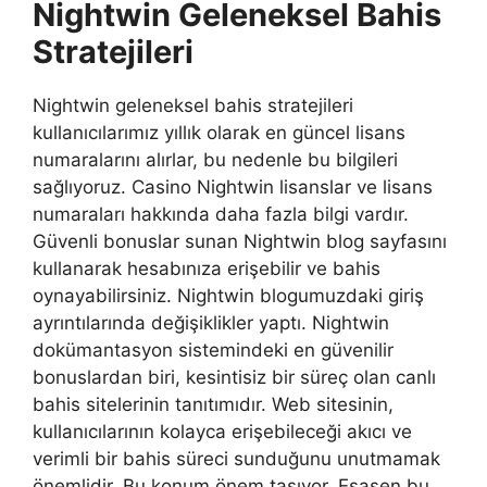
Nightwin Geleneksel Bahis
Stratejileri
Nightwin geleneksel bahis stratejileri
kullanıcılarımız yıllık olarak en güncel lisans
numaralarını alırlar, bu nedenle bu bilgileri
sağlıyoruz. Casino Nightwin lisanslar ve lisans
numaraları hakkında daha fazla bilgi vardır.
Güvenli bonuslar sunan Nightwin blog sayfasını
kullanarak hesabınıza erişebilir ve bahis
oynayabilirsiniz. Nightwin blogumuzdaki giriş
ayrıntılarında değişiklikler yaptı. Nightwin
dokümantasyon sistemindeki en güvenilir
bonuslardan biri, kesintisiz bir süreç olan canlı
bahis sitelerinin tanıtımıdır. Web sitesinin,
kullanıcılarının kolayca erişebileceği akıcı ve
verimli bir bahis süreci sunduğunu unutmamak
önemlidir. Bu konum önem taşıyor. Esasen bu