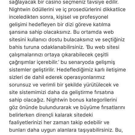
sağlayacak bir casino seçmeniz tavsiye edilir.
Nightwin ödüllerini ve iç prosedürlerini dikkatlice
inceledikten sonra, kişisel ve profesyonel
gelişimi hedefleyen bir dizi göreve katılma
şansına sahip olacaksınız. Bu ortamda web
sitesini kullanıcı dostu bulacaksınız ve seçtiğiniz
bahis turuna odaklanabilirsiniz. ‘Bu web sitesi
çalışmalarınızı ortaya çıkarabilecek çeşitli
çağrışımlar içerebilir.’ bu senaryoda gelişmiş
sistemler geliştirilir. Hedeflediğimiz karlı iletişime
sizleri de dahil ederek operasyonlarımız
sorunsuz ve verimli bir şekilde yürütülecek ve
site sistemimizi daha da geliştirme fırsatına
sahip olacağız. Nightwin bonus kategorilerini
göz önünde bulundurarak ve büyüme fırsatlarını
belirlerken dirençli kalarak sitedeki
faaliyetlerinizi her zaman takip edebilir ve
bunları daha uygun alanlara taşıyabilirsiniz. Bu,