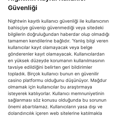
Güvenliği
Nightwin kayıtlı kullanıcı güvenliği ile kullanıcının
bahisçiye güvenip güvenmediği veya sitedeki
bilgilerin doğruluğundan haberdar olup olmadığı
tamamen kendilerine bağlıdır. ‘Yanlış bilgi veren
kullanıcılar kayıt olamayacak veya belge
gönderenler kayıt olamayacak. Kullanıcılardan
en yüksek düzeyde korumanın kullanılmasının
tavsiye edildiğini belirten geri bildirimler
topladık. Birçok kullanıcı bunun en güvenilir
casino platformu olduğunu düşünüyor. Mağdur
olmamak için kullanıcılar bu araştırmaya
isteyerek katılıyorlar. Kullanıcı memnuniyetinin
sağlanması söz konusu olduğunda bu sorunun
önemi abartılamaz. Kullanıcıların yasa dışı ve
dolandırıcılık içeren web sitelerine katılmakla